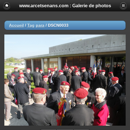
www.arcetsenans.com : Galerie de photos
Accueil
/
Tag
para
/
DSCN0033