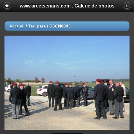
www.arcetsenans.com : Galerie de photos
Accueil
/
Tag
para
/
DSCN0003