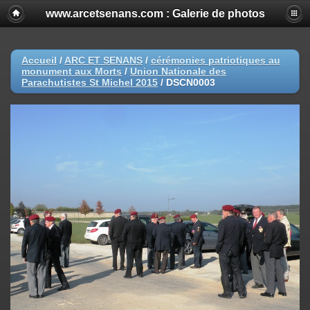
www.arcetsenans.com : Galerie de photos
Accueil
/
ARC ET SENANS
/
cérémonies patriotiques au
monument aux Morts
/
Union Nationale des
Parachutistes St Michel 2015
/
DSCN0003