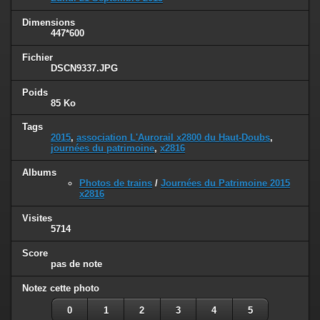
Dimensions
447*600
Fichier
DSCN9337.JPG
Poids
85 Ko
Tags
2015
,
association L'Aurorail x2800 du Haut-Doubs
,
journées du patrimoine
,
x2816
Albums
Photos de trains
/
Journées du Patrimoine 2015
x2816
Visites
5714
Score
pas de note
Notez cette photo
0
1
2
3
4
5