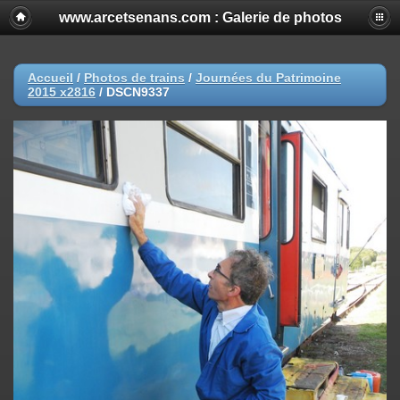
www.arcetsenans.com : Galerie de photos
Accueil
/
Photos de trains
/
Journées du Patrimoine
2015 x2816
/
DSCN9337