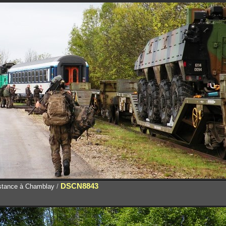
DSCN8843
istance à Chamblay
/