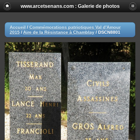
www.arcetsenans.com : Galerie de photos
Accueil
/
Commémorations patriotiques Val d'Amour
2015
/
Aire de la Résistance à Chamblay
/
DSCN8801