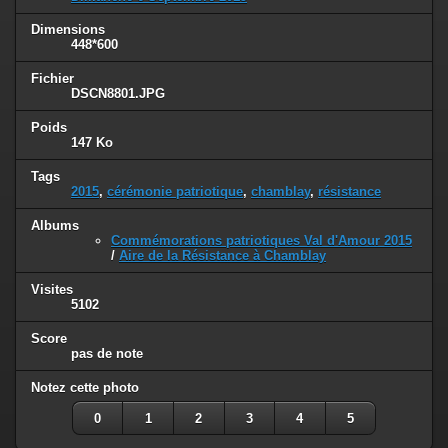
Dimensions
448*600
Fichier
DSCN8801.JPG
Poids
147 Ko
Tags
2015
,
cérémonie patriotique
,
chamblay
,
résistance
Albums
Commémorations patriotiques Val d'Amour 2015
/
Aire de la Résistance à Chamblay
Visites
5102
Score
pas de note
Notez cette photo
0
1
2
3
4
5