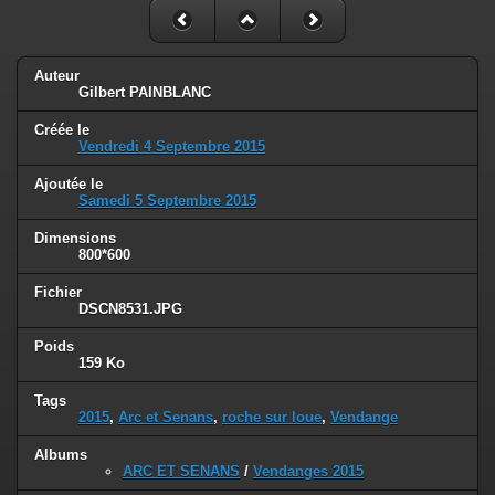
Auteur
Gilbert PAINBLANC
Créée le
Vendredi 4 Septembre 2015
Ajoutée le
Samedi 5 Septembre 2015
Dimensions
800*600
Fichier
DSCN8531.JPG
Poids
159 Ko
Tags
2015
,
Arc et Senans
,
roche sur loue
,
Vendange
Albums
ARC ET SENANS
/
Vendanges 2015