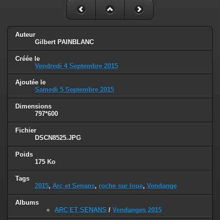
Auteur
Gilbert PAINBLANC
Créée le
Vendredi 4 Septembre 2015
Ajoutée le
Samedi 5 Septembre 2015
Dimensions
797*600
Fichier
DSCN8525.JPG
Poids
175 Ko
Tags
2015
,
Arc et Senans
,
roche sur loue
,
Vendange
Albums
ARC ET SENANS
/
Vendanges 2015