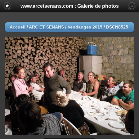
www.arcetsenans.com : Galerie de photos
Accueil
/
ARC ET SENANS
/
Vendanges 2015
/
DSCN8525