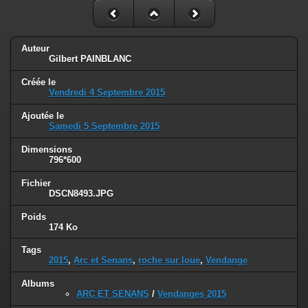
Auteur
Gilbert PAINBLANC
Créée le
Vendredi 4 Septembre 2015
Ajoutée le
Samedi 5 Septembre 2015
Dimensions
796*600
Fichier
DSCN8493.JPG
Poids
174 Ko
Tags
2015
,
Arc et Senans
,
roche sur loue
,
Vendange
Albums
ARC ET SENANS
/
Vendanges 2015