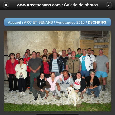
www.arcetsenans.com : Galerie de photos
Accueil
/
ARC ET SENANS
/
Vendanges 2015
/
DSCN8493