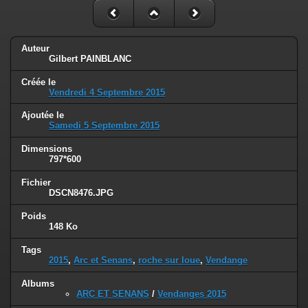
Auteur
Gilbert PAINBLANC
Créée le
Vendredi 4 Septembre 2015
Ajoutée le
Samedi 5 Septembre 2015
Dimensions
797*600
Fichier
DSCN8476.JPG
Poids
148 Ko
Tags
2015
,
Arc et Senans
,
roche sur loue
,
Vendange
Albums
ARC ET SENANS
/
Vendanges 2015