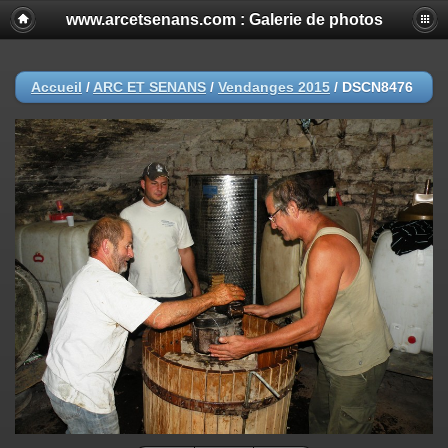
www.arcetsenans.com : Galerie de photos
Accueil
/
ARC ET SENANS
/
Vendanges 2015
/
DSCN8476