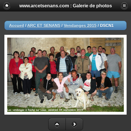
www.arcetsenans.com : Galerie de photos
Accueil
/
ARC ET SENANS
/
Vendanges 2015
/
DSCN1