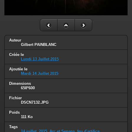
Auteur
Gilbert PAINBLANC
Créée le
Lundi 13 Juillet 2015
Ajoutée le
Mardi 14 Juillet 2015
Dimensions
658*600
Fichier
DSCN7132.JPG
Poids
111 Ko
Tags
14 juillet
,
2015
,
Arc et Senans
,
feu d'artifice