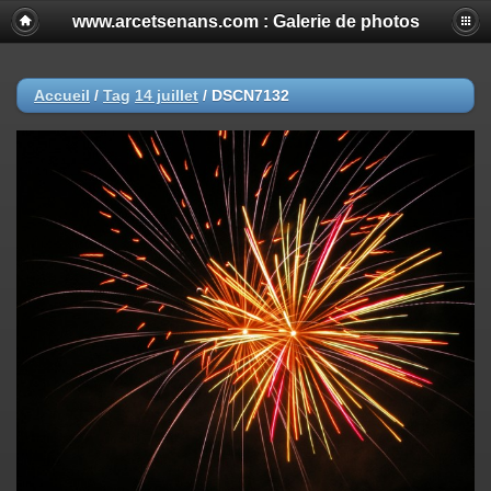
www.arcetsenans.com : Galerie de photos
Accueil
/
Tag
14 juillet
/
DSCN7132