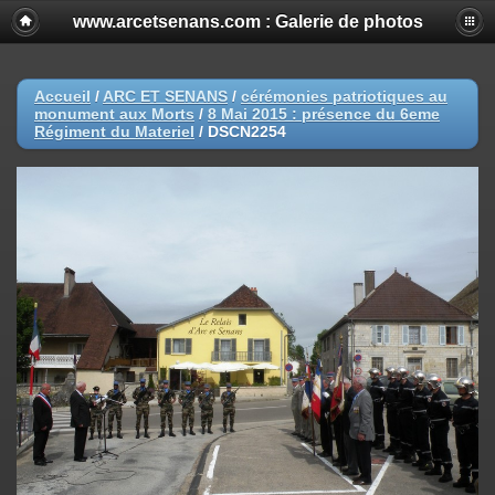
www.arcetsenans.com : Galerie de photos
Accueil
/
ARC ET SENANS
/
cérémonies patriotiques au
monument aux Morts
/
8 Mai 2015 : présence du 6eme
Régiment du Materiel
/
DSCN2254