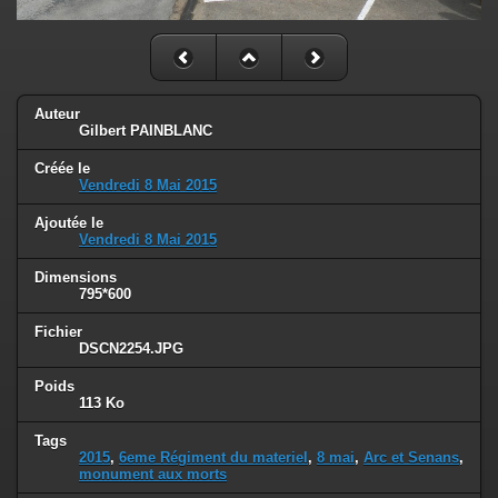
Auteur
Gilbert PAINBLANC
Créée le
Vendredi 8 Mai 2015
Ajoutée le
Vendredi 8 Mai 2015
Dimensions
795*600
Fichier
DSCN2254.JPG
Poids
113 Ko
Tags
2015
,
6eme Régiment du materiel
,
8 mai
,
Arc et Senans
,
monument aux morts