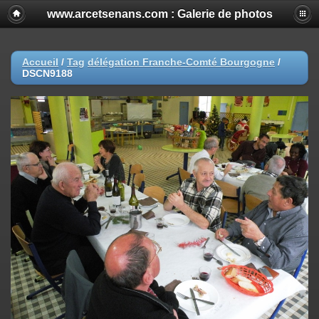
www.arcetsenans.com : Galerie de photos
Accueil
/
Tag
délégation Franche-Comté Bourgogne
/
DSCN9188