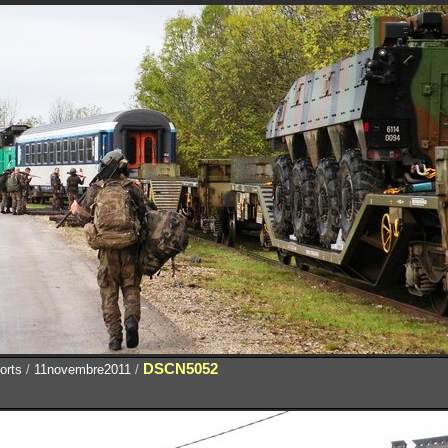
DSCN5052
orts
/
11novembre2011
/