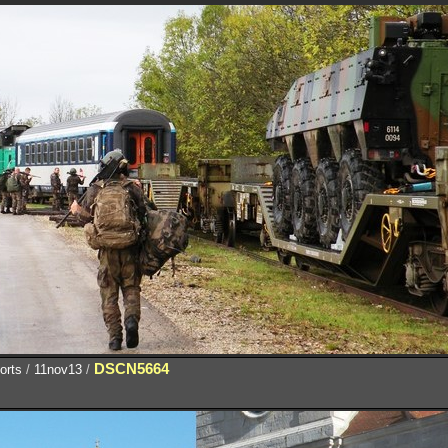
DSCN5664
orts
/
11nov13
/