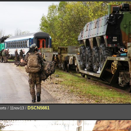
DSCN5661
orts
/
11nov13
/