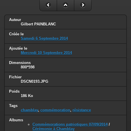
Auteur
Gilbert PAINBLANC
Créée le
Samedi 6 Septembre 2014
Ajoutée le
Mercredi 10 Septembre 2014
Dimensions
800*598
Fichier
DSCN0193.JPG
Poids
186 Ko
Tags
chamblay
,
commémoration
,
résistance
Albums
Commémorations patriotiques 07/09/2014
/
Cérémonie à Chamblay