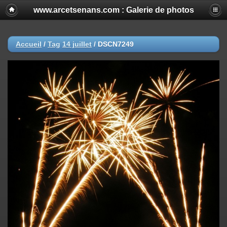
www.arcetsenans.com : Galerie de photos
Accueil
/
Tag
14 juillet
/
DSCN7249