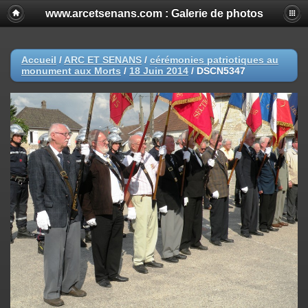
www.arcetsenans.com : Galerie de photos
Accueil
/
ARC ET SENANS
/
cérémonies patriotiques au
monument aux Morts
/
18 Juin 2014
/
DSCN5347