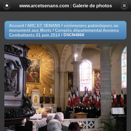
www.arcetsenans.com : Galerie de photos
Accueil
/
ARC ET SENANS
/
cérémonies patriotiques au
monument aux Morts
/
Congrès départemental Anciens
Combattants 01 juin 2014
/
DSCN4868