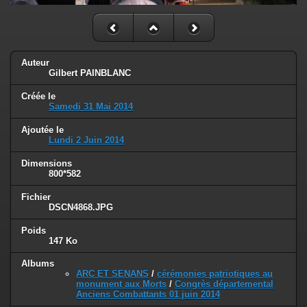
Auteur
Gilbert PAINBLANC
Créée le
Samedi 31 Mai 2014
Ajoutée le
Lundi 2 Juin 2014
Dimensions
800*582
Fichier
DSCN4868.JPG
Poids
147 Ko
Albums
ARC ET SENANS
/
cérémonies patriotiques au
monument aux Morts
/
Congrès départemental
Anciens Combattants 01 juin 2014