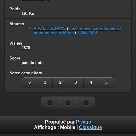
Poids
191 Ko
Albums
ARC ET SENANS
/
cérémonies patriotiques au
monument aux Morts
/
8 Mai 2014
Visites
2876
Score
pas de note
Notez cette photo
0
1
2
3
4
5
Propulsé par
Piwigo
Affichage :
Mobile
|
Classique