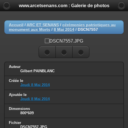
www.arcetsenans.com : Galerie de photos
Accueil
/
ARC ET SENANS
/
cérémonies patriotiques au
monument aux Morts
/
8 Mai 2014
/
DSCN7557
Auteur
Gilbert PAINBLANC
Créée le
Jeudi 8 Mai 2014
Ajoutée le
Jeudi 8 Mai 2014
Dimensions
800*609
Fichier
DSCN7557.JPG