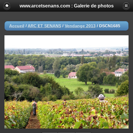
www.arcetsenans.com : Galerie de photos
Accueil
/
ARC ET SENANS
/
Vendange 2013
/
DSCN1685