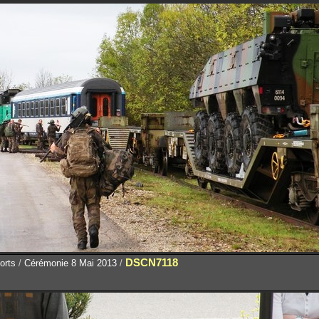
DSCN7118
orts
/
Cérémonie 8 Mai 2013
/