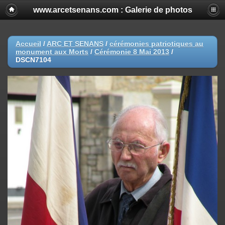
www.arcetsenans.com : Galerie de photos
Accueil
/
ARC ET SENANS
/
cérémonies patriotiques au
monument aux Morts
/
Cérémonie 8 Mai 2013
/
DSCN7104