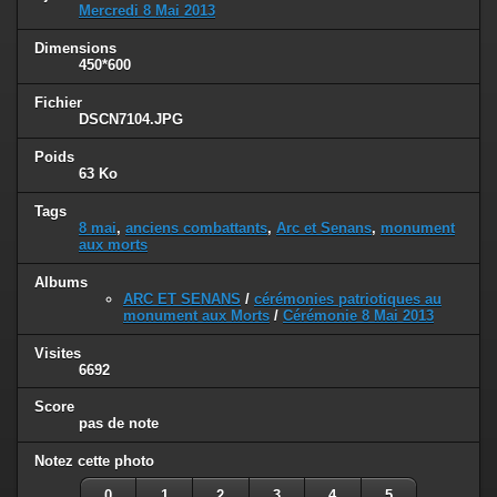
Mercredi 8 Mai 2013
Dimensions
450*600
Fichier
DSCN7104.JPG
Poids
63 Ko
Tags
8 mai
,
anciens combattants
,
Arc et Senans
,
monument
aux morts
Albums
ARC ET SENANS
/
cérémonies patriotiques au
monument aux Morts
/
Cérémonie 8 Mai 2013
Visites
6692
Score
pas de note
Notez cette photo
0
1
2
3
4
5